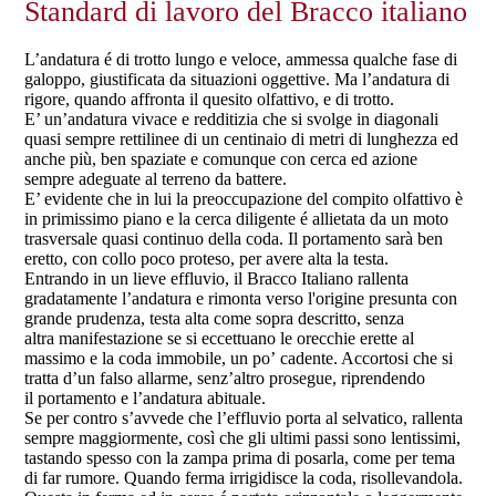
Standard di lavoro del Bracco italiano
L’andatura é di trotto lungo e veloce, ammessa qualche fase di
galoppo, giustificata da situazioni oggettive. Ma l’andatura di
rigore, quando affronta il quesito olfattivo, e di trotto.
E’ un’andatura vivace e redditizia che si svolge in diagonali
quasi sempre rettilinee di un centinaio di metri di lunghezza ed
anche più, ben spaziate e comunque con cerca ed azione
sempre adeguate al terreno da battere.
E’ evidente che in lui la preoccupazione del compito olfattivo è
in primissimo piano e la cerca diligente é allietata da un moto
trasversale quasi continuo della coda. Il portamento sarà ben
eretto, con collo poco proteso, per avere alta la testa.
Entrando in un lieve effluvio, il Bracco Italiano rallenta
gradatamente l’andatura e rimonta verso l'origine presunta con
grande prudenza, testa alta come sopra descritto, senza
altra manifestazione se si eccettuano le orecchie erette al
massimo e la coda immobile, un po’ cadente. Accortosi che si
tratta d’un falso allarme, senz’altro prosegue, riprendendo
il portamento e l’andatura abituale.
Se per contro s’avvede che l’effluvio porta al selvatico, rallenta
sempre maggiormente, così che gli ultimi passi sono lentissimi,
tastando spesso con la zampa prima di posarla, come per tema
di far rumore. Quando ferma irrigidisce la coda, risollevandola.