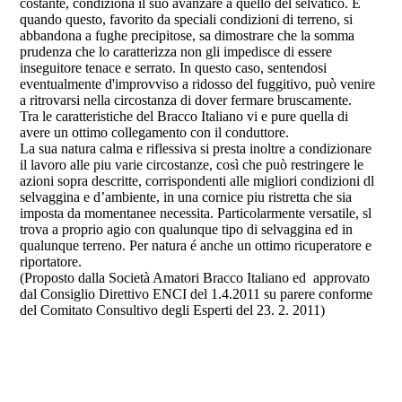
costante, condiziona il suo avanzare a quello del selvatico. E
quando questo, favorito da speciali condizioni di terreno, si
abbandona a fughe precipitose, sa dimostrare che la somma
prudenza che lo caratterizza non gli impedisce di essere
inseguitore tenace e serrato. In questo caso, sentendosi
eventualmente d'improvviso a ridosso del fuggitivo, può venire
a ritrovarsi nella circostanza di dover fermare bruscamente.
Tra le caratteristiche del Bracco Italiano vi e pure quella di
avere un ottimo collegamento con il conduttore.
La sua natura calma e riflessiva si presta inoltre a condizionare
il lavoro alle piu varie circostanze, così che può restringere le
azioni sopra descritte, corrispondenti alle migliori condizioni dl
selvaggina e d’ambiente, in una cornice piu ristretta che sia
imposta da momentanee necessita. Particolarmente versatile, sl
trova a proprio agio con qualunque tipo di selvaggina ed in
qualunque terreno. Per natura é anche un ottimo ricuperatore e
riportatore.
(Proposto dalla Società Amatori Bracco Italiano ed approvato
dal Consiglio Direttivo ENCI del 1.4.2011 su parere conforme
del Comitato Consultivo degli Esperti del 23. 2. 2011)