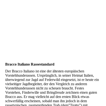
Bracco Italiano Rassestandard
Der Bracco Italiano ist eine der ältesten europäischen
Vorstehhunderassen. Ursprünglich, in seiner Heimat Italien,
überwiegend zur Jagd auf Federwild eingesetzt, ist er heute ein
vielseitiger Jagdbegleiter, der den Vergleich zu anderen
Vorstehhunderassen nicht zu scheuen braucht. Festes
Vorstehen, Finderwille und Bringfreude zeichnen einen guten
Bracco aus. Er mag vielleicht auf den ersten Blick etwas
schwerfällig erscheinen, sobald man ihn jedoch in dem
rassetypischen, raumgreifenden Trab (dem”Trotto”) mit