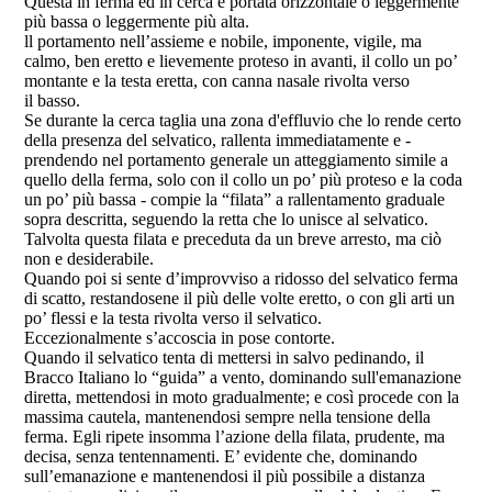
Questa in ferma ed in cerca é portata orizzontale o leggermente
più bassa o leggermente più alta.
ll portamento nell’assieme e nobile, imponente, vigile, ma
calmo, ben eretto e lievemente proteso in avanti, il collo un po’
montante e la testa eretta, con canna nasale rivolta verso
il basso.
Se durante la cerca taglia una zona d'effluvio che lo rende certo
della presenza del selvatico, rallenta immediatamente e -
prendendo nel portamento generale un atteggiamento simile a
quello della ferma, solo con il collo un po’ più proteso e la coda
un po’ più bassa - compie la “filata” a rallentamento graduale
sopra descritta, seguendo la retta che lo unisce al selvatico.
Talvolta questa filata e preceduta da un breve arresto, ma ciò
non e desiderabile.
Quando poi si sente d’improvviso a ridosso del selvatico ferma
di scatto, restandosene il più delle volte eretto, o con gli arti un
po’ flessi e la testa rivolta verso il selvatico.
Eccezionalmente s’accoscia in pose contorte.
Quando il selvatico tenta di mettersi in salvo pedinando, il
Bracco Italiano lo “guida” a vento, dominando sull'emanazione
diretta, mettendosi in moto gradualmente; e così procede con la
massima cautela, mantenendosi sempre nella tensione della
ferma. Egli ripete insomma l’azione della filata, prudente, ma
decisa, senza tentennamenti. E’ evidente che, dominando
sull’emanazione e mantenendosi il più possibile a distanza