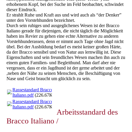
erhobenem Kopf, bei der Suche im Feld beobachtet, schwindet
dieser Eindruck.
Er strahlt Ruhe und Kraft aus und wird auch als “der Denker”
unter den Vorstehhunden bezeichnet.
Durch sein ruhiges und ausgeglichenes Wesen ist der Bracco
Italiano gerade für diejenigen, die nicht täglich die Möglichkeit
haben ins Revier zu gehen eine echte Alternative zu anderen
Vorstehhunderassen, denn er nimmt auch Tage ohne Jagd nicht
übel. Bei der Ausbildung bedarf es meist keiner großen Härte,
da der Bracco sensibel und von Natur aus lernwillig ist. Diese
Eigenschaften und sein freundliches Wesen machen ihn auch zu
einem guten Familien- und Begleithund. Man darf aber nie
vergessen, dass er ein Jagdhund ist der gerne arbeitet und der
,neben der Nähe zu seinen Menschen, die Beschäftigung von
Nase und Geist braucht um glücklich zu sein.
Rassestandard Bracco
Italiano.pdf
(226.67KB)
Rassestandard Bracco
Italiano.pdf
(226.67KB)
Arbeitsstandard des
Bracco Italiano /